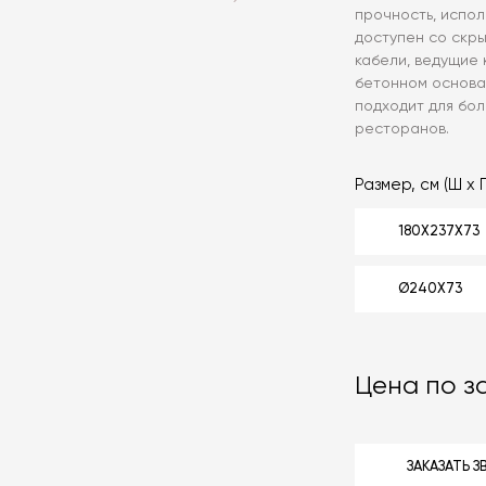
прочность, испол
доступен со скры
кабели, ведущие 
бетонном основа
подходит для бол
ресторанов.
Размер, см (Ш x Г
180X237X73
Ø240X73
Цена по з
ЗАКАЗАТЬ 