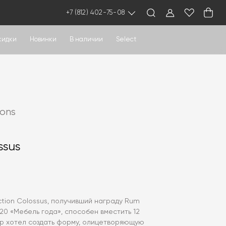
+7 (812) 402-75-08
кидки
Новинки
В наличии
Select
ions
ssus
tion Colossus, получивший награду Rum
20 «Мебель года», способен вместить 12
ер хотел создать форму, олицетворяющую