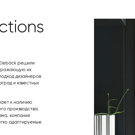
любым удобным 
назначения пр
заявку по форм
свяжется с вам
время и дату д
ctions
s Elebäck решили
отражающую их
подход дизайнеров
аград и известных
лает к наличию
го производства.
зма, компания
егко адаптируемые