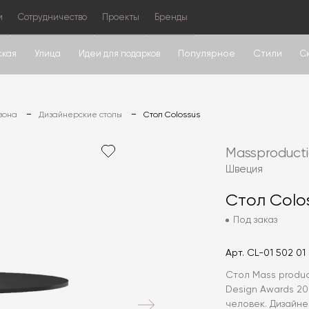
м
Сотрудничество
Проекты
Бренды
Популярное
Стили
ская
Улица
Идеи для подарков
С
зона
Дизайнерские столы
Стол Colossus
Massproduct
Швеция
Стол Colo
Под заказ
Арт.
CL-01 502 01
Стол Mass produc
Design Awards 20
человек. Дизайн