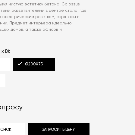
ьзуя чистую эстетику бетона. Colossus
тыми разветвителями в центре стола, где
к электрическим розеткам, спрятаны в
нии. Предмет интерьера идеально
ьших домов, а также офисов и
 x В):
Ø200X73
апросу
ЗВОНОК
ЗАПРОСИТЬ ЦЕНУ