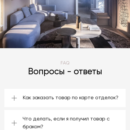
FAQ
Вопросы - ответы
Как заказать товар по карте отделок?
Зачастую производители предоставляют
большой ассортимент отделок. Вы можете
Что делать, если я получил товар с
выбрать среди них ту, которая подойдёт
именно вам. Даже если на странице товара
браком?