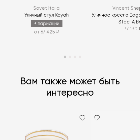
Sovet Italia
Vincent Sh
ЗАДАТЬ ВОПРОС
Уличный стул Keyah
Уличное кресло Edgar
Steel A B
+ вариации
77 130 
от 67 425 ₽
Вам также может быть
интересно