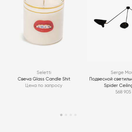
Seletti
Serge Mou
e
Свеча Glass Candle Shit
Подвесной светиль
Цена по запросу
Spider Ceili
568 905