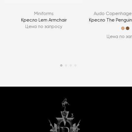
Miniforms
Audo Copenhagen
Кресло Lem Armchair
Кресло The Penguin
Цена по запросу
Цена по за