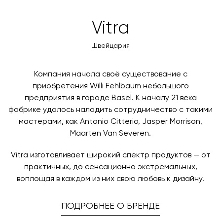
оформлении заказа – учитываются адрес и габариты
товара. Когда товары будут готовы к отправке, наш
Вы также можете воспользоваться возможностью
Vitra
менеджер свяжется с вами для согласования
оплаты через банковский счет. Для оформления
контактных данных и адреса доставки. После
оплаты по счету, пожалуйста, свяжитесь с нами
Швейцария
поступления товара на терминал в городе
любым удобным для вас способом, либо оставьте
назначения представитель транспортной компании
заявку по форме обратной связи.
свяжется с вами, чтобы согласовать удобное для вас
Компания начала своё существование с
время и дату доставки.
приобретения Willi Fehlbaum небольшого
предприятия в городе Basel. К началу 21 века
фабрике удалось наладить сотрудничество с такими
мастерами, как Antonio Citterio, Jasper Morrison,
Maarten Van Severen.
Vitra изготавливает широкий спектр продуктов — от
практичных, до сенсационно экстремальных,
воплощая в каждом из них свою любовь к дизайну.
ПОДРОБНЕЕ О БРЕНДЕ