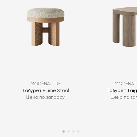
Я согласен с
политикой персональных данных
MODÉNATURE
MODÉNAT
ЗАДАТЬ ВОПРОС
Табурет Plume Stool
Табурет Taig
Цена по запросу
Цена по за
ЗАДАТЬ ВОПРОС