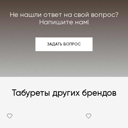
интерьера. Все расходы на услуги мастерской
мы берём на себя.
Не нашли ответ на свой вопрос?
Подробнее –
«Гарантия»
,
«Доставка и возврат»
.
Напишите нам!
ЗАДАТЬ ВОПРОС
ЗАДАТЬ ВОПРОС
Табуреты других брендов