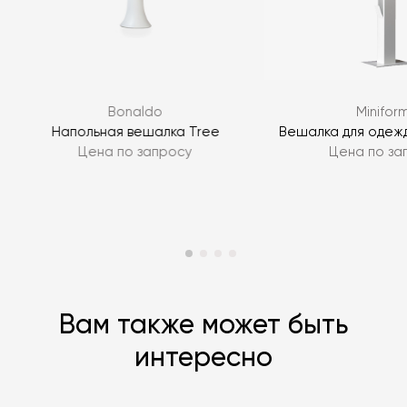
Я согласен с
политикой персональных данных
ЗАДАТЬ ВОПРОС
Bonaldo
Minifor
ЗАДАТЬ ВОПРОС
k
Напольная вешалка Tree
Вешалка для одеж
Цена по запросу
Цена по за
Вам также может быть
интересно