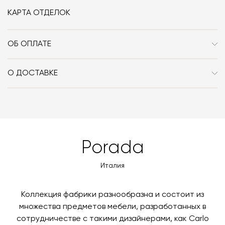
вешалки Porada Flamingo можно
по ссылке.
КАРТА ОТДЕЛОК
ОБ ОПЛАТЕ
При оформлении заказа в интернет-магазине вы
оплачиваете 100% стоимости заказа и доставки, если
О ДОСТАВКЕ
она выбрана способом получения. Мы сотрудничаем
Вы можете воспользоваться услугой доставки, либо
с платформой
PayKeeper
, благодаря которой вы
забрать покупки самостоятельно. Стоимость
можете оплатить заказ банковскими картами Visa,
доставки автоматически рассчитывается при
MasterCard, «МИР».
оформлении заказа – учитываются адрес и габариты
товара. Когда товары будут готовы к отправке, наш
Вы также можете воспользоваться возможностью
Porada
менеджер свяжется с вами для согласования
оплаты через банковский счет. Для оформления
контактных данных и адреса доставки. После
оплаты по счету, пожалуйста, свяжитесь с нами
Италия
поступления товара на терминал в городе
любым удобным для вас способом, либо оставьте
назначения представитель транспортной компании
заявку по форме обратной связи.
свяжется с вами, чтобы согласовать удобное для вас
Коллекция фабрики разнообразна и состоит из
время и дату доставки.
множества предметов мебели, разработанных в
сотрудничестве с такими дизайнерами, как Carlo