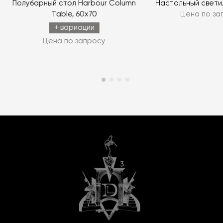
Полубарный стол Harbour Column
Настольный свети
Table, 60x70
Цена по за
+ вариации
Цена по запросу