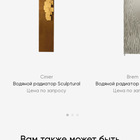
Я согласен с
политикой персональных данных
ЗАДАТЬ ВОПРОС
Cinier
Brem
ЗАДАТЬ ВОПРОС
Водяной радиатор Sculptural
Водяной радиатор G
Цена по запросу
Цена по за