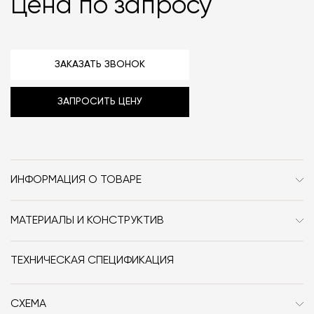
Цена по запросу
ЗАКАЗАТЬ ЗВОНОК
ЗАПРОСИТЬ ЦЕНУ
ИНФОРМАЦИЯ О ТОВАРЕ
Бренд
Antrax
МАТЕРИАЛЫ И КОНСТРУКТИВ
Стиль
Современный / Сканди /
Полотенцесушитель выполнен из алюминия.
Неоклассика / Классика
ТЕХНИЧЕСКАЯ СПЕЦИФИКАЦИЯ
Особенности
Металл / Водяной
СХЕМА
Дизайнер
Andrea Crosetta