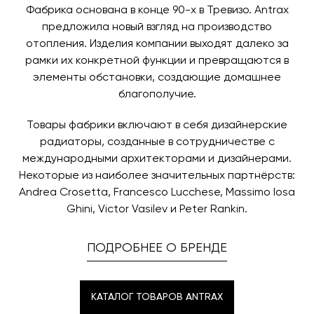
заявку по форме обратной связи.
свяжется с вами, чтобы согласовать удобное для вас
Фабрика основана в конце 90-х в Тревизо. Antrax
время и дату доставки.
предложила новый взгляд на производство
отопления. Изделия компании выходят далеко за
рамки их конкретной функции и превращаются в
элементы обстановки, создающие домашнее
благополучие.
Товары фабрики включают в себя дизайнерские
радиаторы, созданные в сотрудничестве с
международными архитекторами и дизайнерами.
Некоторые из наиболее значительных партнёрств:
Andrea Crosetta, Francesco Lucchese, Massimo Iosa
Ghini, Victor Vasilev и Peter Rankin.
ПОДРОБНЕЕ О БРЕНДЕ
КАТАЛОГ ТОВАРОВ ANTRAX