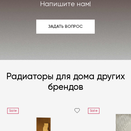
Подробнее –
«Гарантия»
,
«Доставка и возврат»
.
Напишите нам!
ЗАДАТЬ ВОПРОС
ЗАДАТЬ ВОПРОС
Радиаторы для дома других
брендов
Sale
Sale