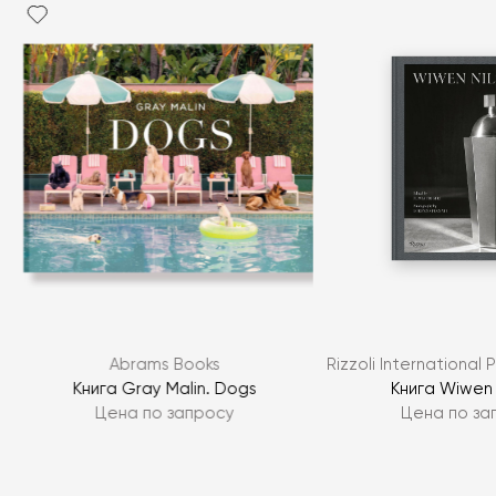
Я согласен с
политикой персональных данных
ЗАДАТЬ ВОПРОС
.
Abrams Books
Rizzoli International P
ЗАДАТЬ ВОПРОС
Книга Gray Malin. Dogs
Книга Wiwen 
Цена по запросу
Цена по за