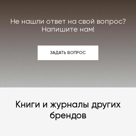
или реставрации повреждённого предмета
интерьера. Все расходы на услуги мастерской
мы берём на себя.
Не нашли ответ на свой вопрос?
Подробнее –
«Гарантия»
,
«Доставка и возврат»
.
Напишите нам!
ЗАДАТЬ ВОПРОС
ЗАДАТЬ ВОПРОС
Книги и журналы других
брендов