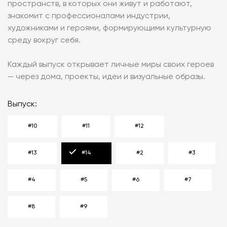
пространств, в которых они живут и работают,
знакомит с профессионалами индустрии,
художниками и героями, формирующими культурную
среду вокруг себя.
Каждый выпуск открывает личные миры своих героев
— через дома, проекты, идеи и визуальные образы.
Выпуск:
#10
#11
#12
#13
#14
#2
#3
#4
#5
#6
#7
#8
#9