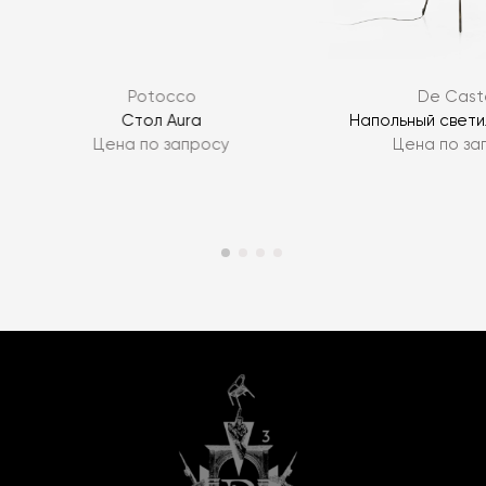
Potocco
De Caste
Стол Aura
Напольный свети
Цена по запросу
Цена по за